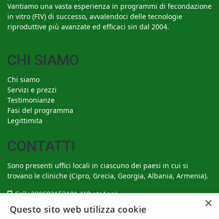
Vantiamo una vasta esperienza in programmi di fecondazione
in vitro (FIV) di successo, avvalendoci delle tecnologie
riproduttive più avanzate ed efficaci sin dal 2004.
CHI SIAMO
Chi siamo
Servizi e prezzi
Testimonianze
Fasi del programma
Legittimita
CONTATTI
Sono presenti uffici locali in ciascuno dei paesi in cui si
trovano le cliniche (Cipro, Grecia, Georgia, Albania, Armenia).
Cell
+380683152101
(WhatsApp)
×
Questo sito web utilizza cookie
support@surrogate-motherhood.com