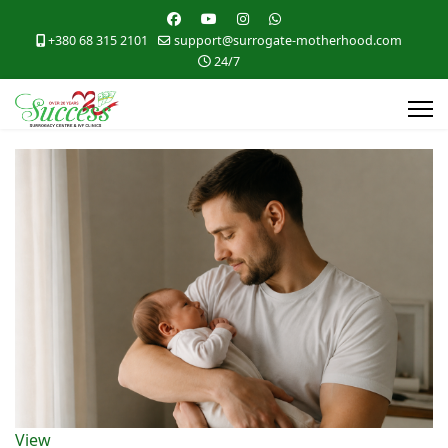
+380 68 315 2101
support@surrogate-motherhood.com
24/7
View