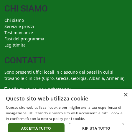
CHI SIAMO
Chi siamo
Servizi e prezzi
Testimonianze
Fasi del programma
Legittimita
CONTATTI
Sono presenti uffici locali in ciascuno dei paesi in cui si
trovano le cliniche (Cipro, Grecia, Georgia, Albania, Armenia).
Cell
+380683152101
(WhatsApp)
×
Questo sito web utilizza cookie
support@surrogate-motherhood.com
Questo sito web utilizza i cookie per migliorare la tua esperienza di
navigazione. Utilizzando il nostro sito web acconsenti a tutti i cookie
Siamo sui social media
in conformità con la nostra policy per i cookie.
ACCETTA TUTTO
RIFIUTA TUTTO